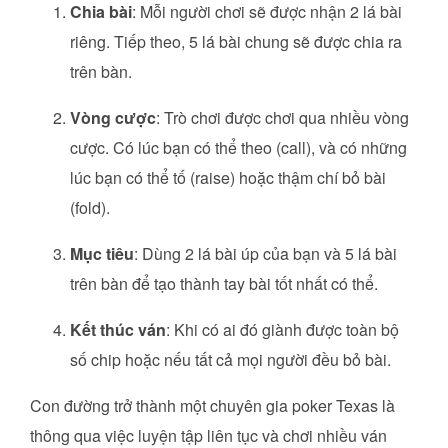
Chia bài
: Mỗi người chơi sẽ được nhận 2 lá bài
riêng. Tiếp theo, 5 lá bài chung sẽ được chia ra
trên bàn.
Vòng cược
: Trò chơi được chơi qua nhiều vòng
cược. Có lúc bạn có thể theo (call), và có những
lúc bạn có thể tố (raise) hoặc thậm chí bỏ bài
(fold).
Mục tiêu
: Dùng 2 lá bài úp của bạn và 5 lá bài
trên bàn để tạo thành tay bài tốt nhất có thể.
Kết thúc ván
: Khi có ai đó giành được toàn bộ
số chip hoặc nếu tất cả mọi người đều bỏ bài.
Con đường trở thành một chuyên gia poker Texas là
thông qua việc luyện tập liên tục và chơi nhiều ván