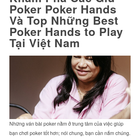
Poker Poker Hands
Và Top Những Best
Poker Hands to Play
Tại Việt Nam
Những ván bài poker nằm ở trung tâm của việc giúp
bạn chơi poker tốt hơn; nói chung, bạn cần nắm chúng.