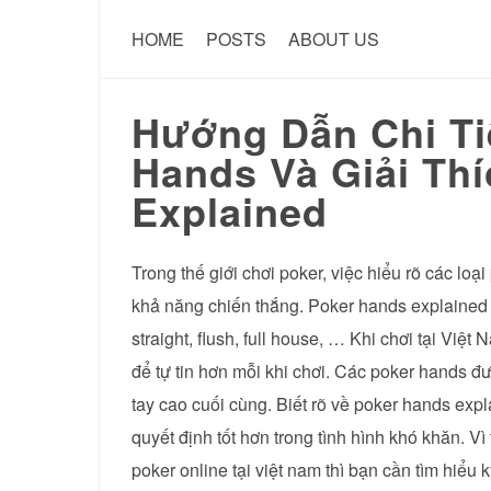
HOME
POSTS
ABOUT US
Hướng Dẫn Chi Ti
Hands Và Giải Th
Explained
Trong thế giới chơi poker, việc hiểu rõ các lo
khả năng chiến thắng. Poker hands explained 
straight, flush, full house, … Khi chơi tại Vi
để tự tin hơn mỗi khi chơi. Các poker hands đ
tay cao cuối cùng. Biết rõ về poker hands expl
quyết định tốt hơn trong tình hình khó khăn. Vì
poker online tại việt nam thì bạn cần tìm hiểu 