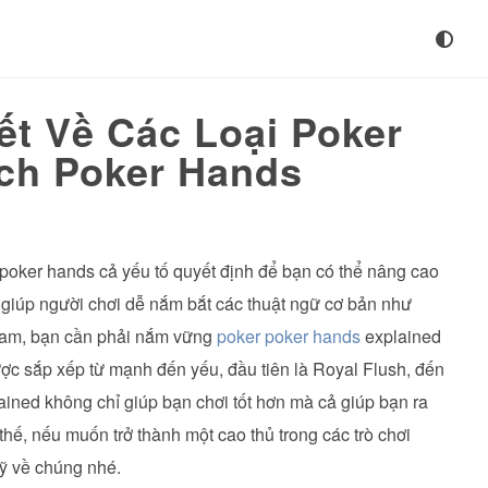
ết Về Các Loại Poker
ích Poker Hands
ại poker hands cả yếu tố quyết định để bạn có thể nâng cao
giúp người chơi dễ nắm bắt các thuật ngữ cơ bản như
ệt Nam, bạn cần phải nắm vững
poker poker hands
explained
ược sắp xếp từ mạnh đến yếu, đầu tiên là Royal Flush, đến
ained không chỉ giúp bạn chơi tốt hơn mà cả giúp bạn ra
 thế, nếu muốn trở thành một cao thủ trong các trò chơi
kỹ về chúng nhé.