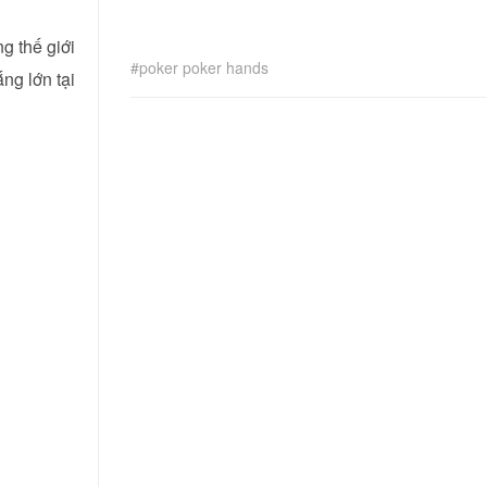
g thế giới
poker poker hands
ng lớn tại