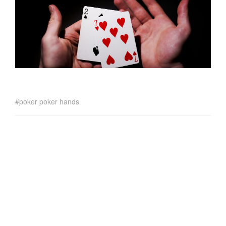
poker poker hands