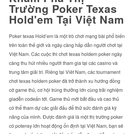
Trường Poker Texas
Hold'em Tại Việt Nam
Poker texas Hold’em là một trò chơi mạng bài phổ biến
trên toàn thế giới và ngày càng hấp dẫn người chơi tại
Việt Nam. Các cuộc thi chơi texas holdem poker ngày
càng thu hút nhiều người tham gia tại các casino và
trung tâm giải trí. Riêng tại Viêt Nam, các tournament
chơi texas holdem poker đã trở thành xu hướng đồng
cờ game thủ, cơ hội trúng thưởng lớn cùng trải nghiệm
giadễn codeấn tới. Game thủ mới bắt đầu và cao thủ
có thể tham dự các giải đấu để thử sức đánh giá kỹ
năng của mình. Được đánh giá là một thị trường poker
có potensy lớn hoạt động ổn định tại Việt Nam, bạn sẽ