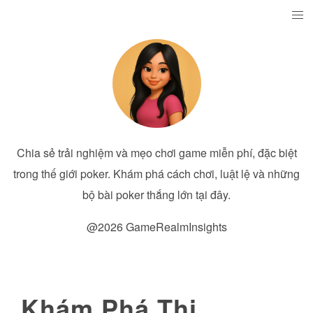
Chia sẻ trải nghiệm và mẹo chơi game miễn phí, đặc biệt
trong thế giới poker. Khám phá cách chơi, luật lệ và những
bộ bài poker thắng lớn tại đây.
@2026 GameRealmInsights
Khám Phá Thị