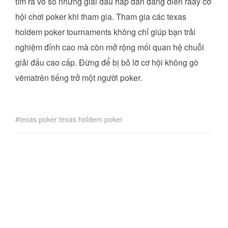
tìm ra vô số những giải đấu hấp dẫn đang diễn raày cơ
hội chơi poker khi tham gia. Tham gia các texas
holdem poker tournaments không chỉ giúp bạn trải
nghiệm đỉnh cao mà còn mở rộng mối quan hệ chuỗi
giải đấu cao cấp. Đừng để bị bỏ lỡ cơ hội không gò
vẽmatrên tiếng trở một người poker.
texas poker texas holdem poker