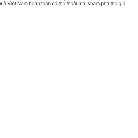
ơi ở Việt Nam hoàn toàn có thể thoải mái khám phá thế giới